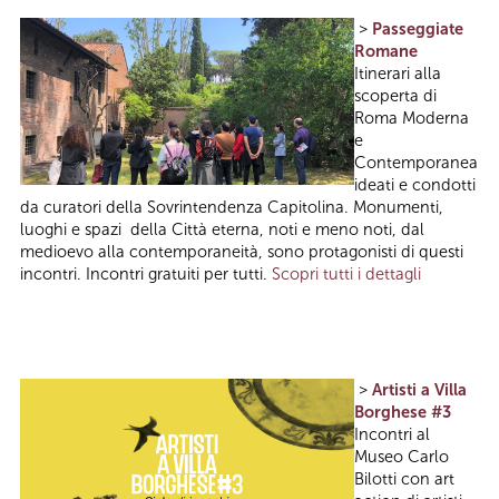
>
Passeggiate
Romane
Itinerari alla
scoperta di
Roma Moderna
e
Contemporanea
ideati e condotti
da curatori della Sovrintendenza Capitolina. Monumenti,
luoghi e spazi della Città eterna, noti e meno noti, dal
medioevo alla contemporaneità, sono protagonisti di questi
incontri. Incontri gratuiti per tutti.
Scopri tutti i dettagli
>
Artisti a Villa
Borghese #3
Incontri al
Museo Carlo
Bilotti con art