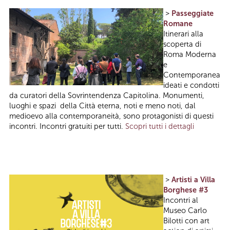
>
Passeggiate
Romane
Itinerari alla
scoperta di
Roma Moderna
e
Contemporanea
ideati e condotti
da curatori della Sovrintendenza Capitolina. Monumenti,
luoghi e spazi della Città eterna, noti e meno noti, dal
medioevo alla contemporaneità, sono protagonisti di questi
incontri. Incontri gratuiti per tutti.
Scopri tutti i dettagli
>
Artisti a Villa
Borghese #3
Incontri al
Museo Carlo
Bilotti con art