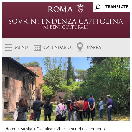
MENU
CALENDARIO
MAPPA
Home
»
Attività
»
Didattica
»
Visite, itinerari e laboratori
»