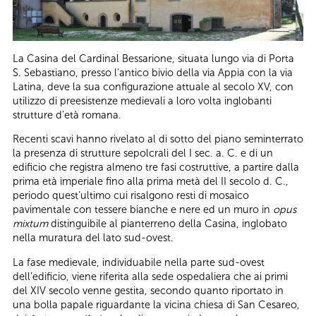
La Casina del Cardinal Bessarione, situata lungo via di Porta
S. Sebastiano, presso l’antico bivio della via Appia con la via
Latina, deve la sua configurazione attuale al secolo XV, con
utilizzo di preesistenze medievali a loro volta inglobanti
strutture d’età romana.
Recenti scavi hanno rivelato al di sotto del piano seminterrato
la presenza di strutture sepolcrali del I sec. a. C. e di un
edificio che registra almeno tre fasi costruttive, a partire dalla
prima età imperiale fino alla prima metà del II secolo d. C.,
periodo quest’ultimo cui risalgono resti di mosaico
pavimentale con tessere bianche e nere ed un muro in
opus
mixtum
distinguibile al pianterreno della Casina, inglobato
nella muratura del lato sud-ovest.
La fase medievale, individuabile nella parte sud-ovest
dell’edificio, viene riferita alla sede ospedaliera che ai primi
del XIV secolo venne gestita, secondo quanto riportato in
una bolla papale riguardante la vicina chiesa di San Cesareo,