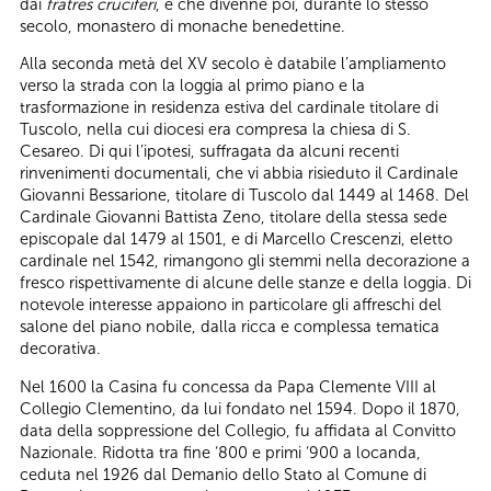
dai
fratres cruciferi
, e che divenne poi, durante lo stesso
secolo, monastero di monache benedettine.
Alla seconda metà del XV secolo è databile l’ampliamento
verso la strada con la loggia al primo piano e la
trasformazione in residenza estiva del cardinale titolare di
Tuscolo, nella cui diocesi era compresa la chiesa di S.
Cesareo. Di qui l’ipotesi, suffragata da alcuni recenti
rinvenimenti documentali, che vi abbia risieduto il Cardinale
Giovanni Bessarione, titolare di Tuscolo dal 1449 al 1468. Del
Cardinale Giovanni Battista Zeno, titolare della stessa sede
episcopale dal 1479 al 1501, e di Marcello Crescenzi, eletto
cardinale nel 1542, rimangono gli stemmi nella decorazione a
fresco rispettivamente di alcune delle stanze e della loggia. Di
notevole interesse appaiono in particolare gli affreschi del
salone del piano nobile, dalla ricca e complessa tematica
decorativa.
Nel 1600 la Casina fu concessa da Papa Clemente VIII al
Collegio Clementino, da lui fondato nel 1594. Dopo il 1870,
data della soppressione del Collegio, fu affidata al Convitto
Nazionale. Ridotta tra fine ‘800 e primi ‘900 a locanda,
ceduta nel 1926 dal Demanio dello Stato al Comune di