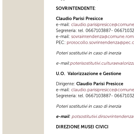
SOVRINTENDENTE
:
Claudio Parisi Presicce
e-mail:
claudio.parisipresicce@comune
Segreteria: tel. 0667103887- 066710
e-mail:
s
ovraintendenza@comune.roma
PEC:
protocollo.sovrintendenza@pec.
Poteri sostitutivi in caso di inerzia
e-mail:
poterisostitutivi.culturaevalor
U.O. Valorizzazione e Gestione
Dirigente:
Claudio Parisi Presicce
e-mail:
claudio.parisipresicce@comune
Segreteria: tel. 0667103887- 0667103
Poteri sostitutivi in caso di inerzia
e-mail
:
potsostitutivi.dirsovrintenden
DIREZIONE MUSEI CIVICI