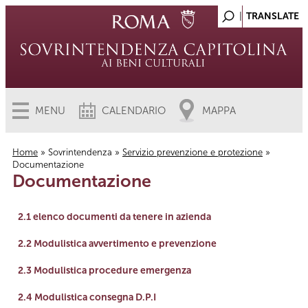
MENU
CALENDARIO
MAPPA
Home
»
Sovrintendenza
»
Servizio prevenzione e protezione
»
Documentazione
Tu sei qui
Documentazione
link
2.1 elenco documenti da tenere in azienda
link
2.2 Modulistica avvertimento e prevenzione
link
2.3 Modulistica procedure emergenza
link
2.4 Modulistica consegna D.P.I