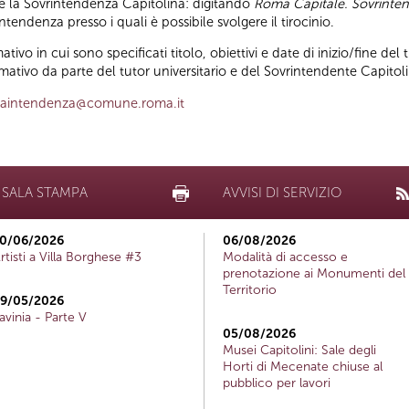
e la Sovrintendenza Capitolina: digitando
Roma Capitale. Sovrinten
intendenza presso i quali è possibile svolgere il tirocinio.
tivo in cui sono specificati titolo, obiettivi e date di inizio/fine del t
mativo da parte del tutor universitario e del Sovrintendente Capitol
raintendenza@comune.roma.it
SALA STAMPA
AVVISI DI SERVIZIO
0/06/2026
06/08/2026
rtisti a Villa Borghese #3
Modalità di accesso e
prenotazione ai Monumenti del
Territorio
9/05/2026
avinia - Parte V
05/08/2026
Musei Capitolini: Sale degli
Horti di Mecenate chiuse al
pubblico per lavori