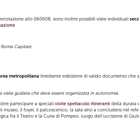
enotazione allo 060608, sono inoltre possibili visite individuali
sec
tazione
di Roma Capitale
’area metropolitana
(mediante esibizione di valido documento che at
a visita guidata che deve essere organizzata in autonomia.
oltre partecipare a speciali
visite spettacolo itineranti
della durata d
l museo, il foyer, il palcoscenico, la sala sino a concludersi nel ref
ogica fra il Teatro e la Curia di Pompeo, luogo dell'uccisione di Giul