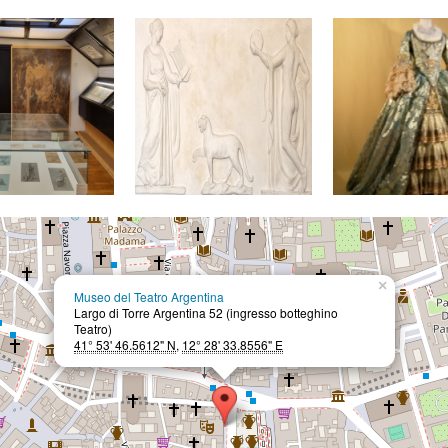
×
Museo del Teatro Argentina
Largo di Torre Argentina 52 (ingresso botteghino
Teatro)
41° 53' 46.5612" N
,
12° 28' 33.8556" E