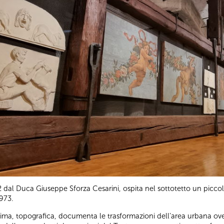
32 dal Duca Giuseppe Sforza Cesarini, ospita nel sottotetto un picc
1973.
 prima, topografica, documenta le trasformazioni dell’area urbana ove