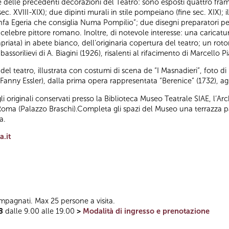
 delle precedenti decorazioni del Teatro: sono esposti quattro framm
sec. XVIII-XIX); due dipinti murali in stile pompeiano (fine sec. XIX); 
“Ninfa Egeria che consiglia Numa Pompilio”; due disegni preparatori per
celebre pittore romano. Inoltre, di notevole interesse: una caricatur
priata) in abete bianco, dell’originaria copertura del teatro; un roton
ssorilievi di A. Biagini (1926), risalenti al rifacimento di Marcello Pi
el teatro, illustrata con costumi di scena de “I Masnadieri”, foto di l
a Fanny Essler), dalla prima opera rappresentata “Berenice” (1732), agl
i originali conservati presso la Biblioteca Museo Teatrale SIAE, l’Arc
ma (Palazzo Braschi).Completa gli spazi del Museo una terrazza pa
a.
.it
mpagnati. Max 25 persone a visita.
8
dalle 9.00 alle 19.00
>
Modalità di ingresso e prenotazione