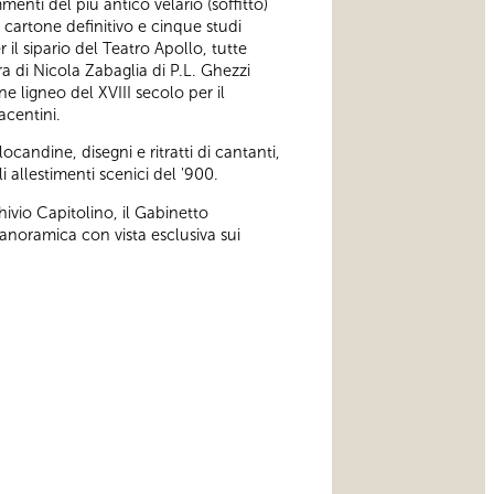
enti del più antico velario (soffitto)
il cartone definitivo e cinque studi
 il sipario del Teatro Apollo, tutte
a di Nicola Zabaglia di P.L. Ghezzi
e ligneo del XVIII secolo per il
acentini.
ocandine, disegni e ritratti di cantanti,
i allestimenti scenici del '900.
hivio Capitolino, il Gabinetto
noramica con vista esclusiva sui