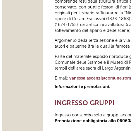
comprende resti della struttura antica e
conservato, con putti e festoni di fiori (
originali per il sipario raffigurante la 
opere di Cesare Fracassini (1838-1868) 
(1674-1755); un’antica incavallatura (ca
sollevamento del sipario e delle scene; ba
Argomento della terza sezione è la vita d
attori e ballerine (fra le quali la famos
Parte del materiale esposto riproduce gl
Comunale delle Stampe e il Museo di Ro
templi dell’area sacra di Largo Argentin
E-mail:
vanessa.ascenzi@comune.roma
Informazioni e prenotazioni:
INGRESSO GRUPPI
Ingresso consentito solo a gruppi acco
Prenotazione obbligatoria allo 06060