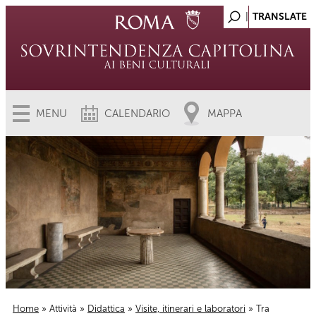
MENU
CALENDARIO
MAPPA
Home
»
Attività
»
Didattica
»
Visite, itinerari e laboratori
» Tra