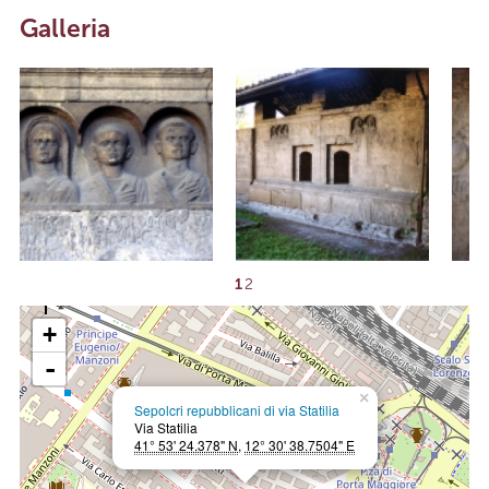
Galleria
1
2
+
-
×
Sepolcri repubblicani di via Statilia
Via Statilia
41° 53' 24.378" N
,
12° 30' 38.7504" E