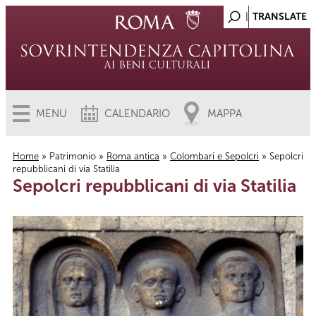
MENU
CALENDARIO
MAPPA
Home
»
Patrimonio
»
Roma antica
»
Colombari e Sepolcri
» Sepolcri
repubblicani di via Statilia
Tu sei qui
Sepolcri repubblicani di via Statilia