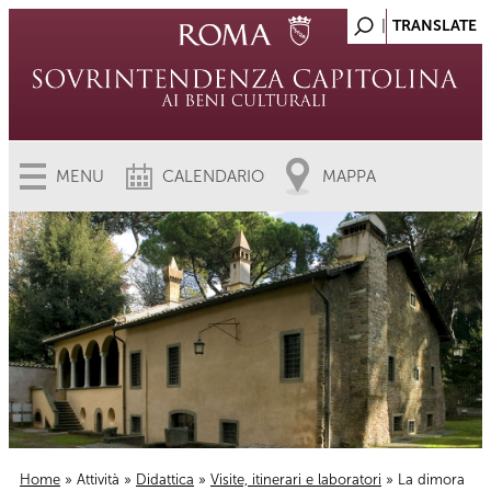
MENU
CALENDARIO
MAPPA
Home
»
Attività
»
Didattica
»
Visite, itinerari e laboratori
» La dimora