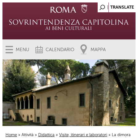
MENU
CALENDARIO
MAPPA
Home
»
Attività
»
Didattica
»
Visite, itinerari e laboratori
» La dimora