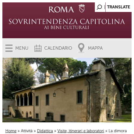
MENU
CALENDARIO
MAPPA
Home
»
Attività
»
Didattica
»
Visite, itinerari e laboratori
» La dimora