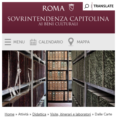
MENU
CALENDARIO
MAPPA
Home
»
Attività
»
Didattica
»
Visite, itinerari e laboratori
» Dalle Carte