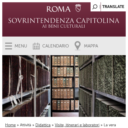
MENU
CALENDARIO
MAPPA
Home
»
Attività
»
Didattica
»
Visite, itinerari e laboratori
» La vera