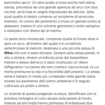
banchetto sacro. Un altro podio si trova anche nell'ultima
stanza, preceduta da una grande apertura ad arco con due
nicchie, anch'esse in origine impreziosite da edicole, delle
quali quella di destra conserva un recipiente di terracotta
interrato. Al centro del pavimento si trova un grande tondo di
alabastro, inserito in uno schema geometrico molto semplice
e realizzato con diversi tipi di marmo.
Le pareti sono intonacate, compresa quella di fondo dove si
apre un arco, all'interno del quale vi è un'edicola
semicircolare di mattoni, destinata a una piccola statua di
Mitra
che non è stata ritrovata. Sempre sulla stessa parete, in
alto a sinistra, rimane un'edicola priva del bassorilievo,
mentre a destra dell'arco è stato ricollocato un rilievo
raffigurante l'uccisione del toro cosmico (
tauroctonia
), la cui
morte promuove la vita e la fecondità dell'universo. Lo stesso
tema è trattato in modo più complesso nella grande lastra
trovata sul pavimento dell'ultimo ambiente e in seguito
collocata sul podio a sinistra.
Le vicende di questa pregevole scultura, identificata con la
primitiva immagine di culto situata sulla parete di fondo,
insieme ad altri indizi hanno permesso di individuare due