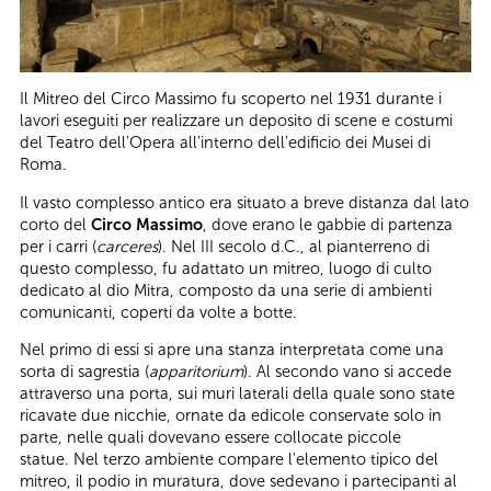
Il Mitreo del Circo Massimo fu scoperto nel 1931 durante i
lavori eseguiti per realizzare un deposito di scene e costumi
del Teatro dell'Opera all'interno dell'edificio dei Musei di
Roma.
Il vasto complesso antico era situato a breve distanza dal lato
corto del
Circo Massimo
, dove erano le gabbie di partenza
per i carri (
carceres
). Nel III secolo d.C., al pianterreno di
questo complesso, fu adattato un mitreo, luogo di culto
dedicato al dio Mitra, composto da una serie di ambienti
comunicanti, coperti da volte a botte.
Nel primo di essi si apre una stanza interpretata come una
sorta di sagrestia (
apparitorium
). Al secondo vano si accede
attraverso una porta, sui muri laterali della quale sono state
ricavate due nicchie, ornate da edicole conservate solo in
parte, nelle quali dovevano essere collocate piccole
statue. Nel terzo ambiente compare l'elemento tipico del
mitreo, il podio in muratura, dove sedevano i partecipanti al