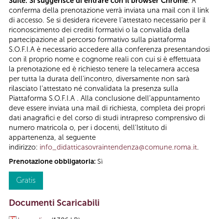
Suite. Si suggerisce di entrare con il browser Chrome
. A
conferma della prenotazione verrà inviata una mail con il link
di accesso. Se si desidera ricevere l’attestato necessario per il
riconoscimento dei crediti formativi o la convalida della
partecipazione al percorso formativo sulla piattaforma
S.O.F.I.A è necessario accedere alla conferenza presentandosi
con il proprio nome e cognome reali con cui si è effettuata
la prenotazione ed è richiesto tenere la telecamera accesa
per tutta la durata dell'incontro, diversamente non sarà
rilasciato l'attestato né convalidata la presenza sulla
Piattaforma S.O.F.I.A . Alla conclusione dell’appuntamento
deve essere inviata una mail di richiesta, completa dei propri
dati anagrafici e del corso di studi intrapreso comprensivo di
numero matricola o, per i docenti, dell'Istituto di
appartenenza, al seguente
indirizzo:
info_didatticasovraintendenza@comune.roma.it
.
Prenotazione obbligatoria:
Sì
Gratis
Documenti Scaricabili