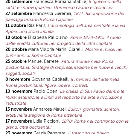
20 settembre
Francesca Romana Stabile,
Il “governo della
città” e i nuovi quartieri. Domenico Orano e Testaccio
27 settembre
Francesca Geremia,
1871. Ricomposizione dei
paesaggi urbani di Roma Capitale
11 ottobre
Rita Paris,
L’archeologia dell’area centrale e la via
Appia: una storia infinita
18 ottobre
Elisabetta Pallottino,
Roma 1870-1915: il ruolo
delle eredità culturali nel progetto della città capitale
20 ottobre
Maria Vittoria Marini Clarelli,
Mostre e musei nei
primi anni di Roma Capitale
25 ottobre
Manuel Barrese,
Pittura murale nella Roma
postunitaria. Strategie di rappresentazione per nuovi e vecchi
soggetti sociali
.
8 novembre
Giovanna Capitelli,
Il mercato dell’arte nella
Roma postunitaria: figure, opere, contesti
10 novembre
Paolo Coen,
La chiesa di San Paolo dentro le
Mura: estensione e limiti del rapporto fra arte e rivoluzione
industriale
15 novembre
Annarosa Mattei,
Editori, giornalisti, scrittori,
artisti nella stagione di Roma bizantina
17 novembre
Lidia Piccioni,
1870: Roma nel confronto con le
grandi città occidentali
23 novembre
Grazia Pagnotta,
Il trasporto pubblico