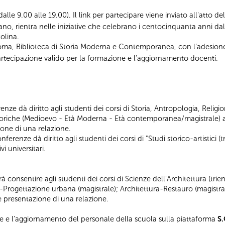
i dalle 9.00 alle 19.00). Il link per partecipare viene inviato all'atto d
ano, rientra nelle iniziative che celebrano i centocinquanta anni d
olina.
Roma, Biblioteca di Storia Moderna e Contemporanea, con l’adesion
i partecipazione valido per la formazione e l’aggiornamento docenti.
nze dà diritto agli studenti dei corsi di Storia, Antropologia, Religio
iche (Medioevo - Età Moderna - Età contemporanea/magistrale) al
ione di una relazione.
erenze dà diritto agli studenti dei corsi di "Studi storico-artistici (tr
i universitari.
 consentire agli studenti dei corsi di Scienze dell’Architettura (tri
a-Progettazione urbana (magistrale); Architettura-Restauro (magistral
 e presentazione di una relazione.
e e l’aggiornamento del personale della scuola sulla piattaforma
S.