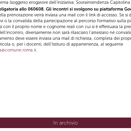
orma (soggetto erogatore dell’iniziativa: Sovraintendenza Capitolina a
ligatoria allo 060608. Gli incontri si svolgono su piattaforma Goo
la prenotazione verrà inviata una mail con il link di accesso. Se si d
ivi o la convalida della partecipazione al percorso formativo sulla p
con il proprio nome e cognome reali con cui si è effettuata la pre
ell'incontro, diversamente non sarà rilasciato l'attestato né convali
amento deve essere inviata una mail di richiesta, completa dei propri
ola o, per i docenti, dell'Istituto di appartenenza, al seguente
za@comune.roma.it
.
In archivio