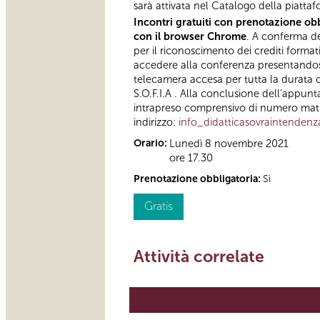
sarà attivata nel Catalogo della piattaf
Incontri gratuiti con prenotazione obb
con il browser Chrome
. A conferma del
per il riconoscimento dei crediti format
accedere alla conferenza presentandosi 
telecamera accesa per tutta la durata d
S.O.F.I.A . Alla conclusione dell’appunt
intrapreso comprensivo di numero matric
indirizzo:
info_didatticasovraintenden
Orario:
Lunedì 8 novembre 2021
ore 17.30
Prenotazione obbligatoria:
Sì
Gratis
Attività correlate