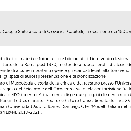
a Google Suite a cura di Giovanna Capitelli, in occasione dei 150 
i diari, di materiale fotografico e bibliografici, l'intervento desider
l'arte della Roma post 1870, mettendo a fuoco i profili di alcuni dei 
cende di alcune importanti opere e gli scandali legati alla loro vendi
, gli spazi di autorappresentazione e di storicizzazione.
to di Museologia e storia della critica e del restauro presso l'Unive
esaggio del Seicento e dell'Ottocento, sulle relazioni artistiche fra It
ica dell'Ottocento. Attualmente dirige due progetti di ricerca (con
igi) 'Lettres d'artiste. Pour une histoire transnationale de l'art. XVI
(Universidad Adolfo Ibáñez, Santiago,Cile) 'Modelli italiani nel r
fari Esteri, 2018-2021).