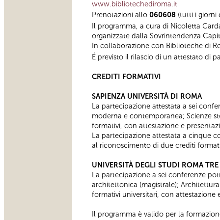
www.bibliotechediroma.it
Prenotazioni allo
060608
(tutti i giorn
Il programma, a cura di Nicoletta Card
organizzate dalla Sovrintendenza Capit
In collaborazione con Biblioteche di 
É previsto il rilascio di un attestato d
CREDITI FORMATIVI
SAPIENZA UNIVERSITÀ DI ROMA
La partecipazione attestata a sei confere
moderna e contemporanea; Scienze stor
formativi, con attestazione e presentaz
​La partecipazione attestata a cinque conf
al riconoscimento di due crediti formativ
UNIVERSITÀ DEGLI STUDI ROMA TRE
La partecipazione a sei conferenze potrà
architettonica (magistrale); Architettur
formativi universitari, con attestazione
Il programma è valido per la formazion