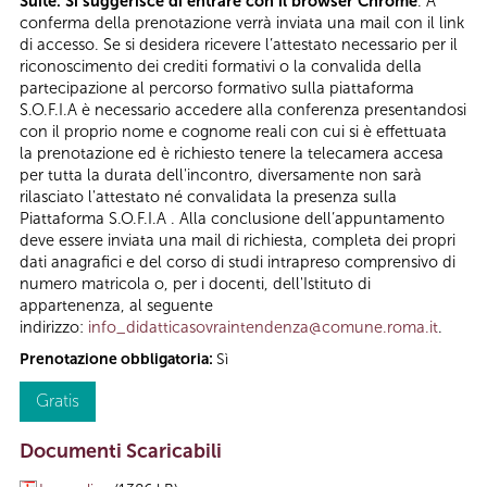
Suite. Si suggerisce di entrare con il browser Chrome
. A
conferma della prenotazione verrà inviata una mail con il link
di accesso. Se si desidera ricevere l’attestato necessario per il
riconoscimento dei crediti formativi o la convalida della
partecipazione al percorso formativo sulla piattaforma
S.O.F.I.A è necessario accedere alla conferenza presentandosi
con il proprio nome e cognome reali con cui si è effettuata
la prenotazione ed è richiesto tenere la telecamera accesa
per tutta la durata dell'incontro, diversamente non sarà
rilasciato l'attestato né convalidata la presenza sulla
Piattaforma S.O.F.I.A . Alla conclusione dell’appuntamento
deve essere inviata una mail di richiesta, completa dei propri
dati anagrafici e del corso di studi intrapreso comprensivo di
numero matricola o, per i docenti, dell'Istituto di
appartenenza, al seguente
indirizzo:
info_didatticasovraintendenza@comune.roma.it
.
Prenotazione obbligatoria:
Sì
Gratis
Documenti Scaricabili