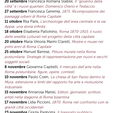
20 settembre
Francesca Romana Stabile,
Il “governo della
città” e i nuovi quartieri. Domenico Orano e Testaccio
27 settembre
Francesca Geremia,
1871. Ricomposizione dei
paesaggi urbani di Roma Capitale
11 ottobre
Rita Paris,
L’archeologia dell’area centrale e la via
Appia: una storia infinita
18 ottobre
Elisabetta Pallottino,
Roma 1870-1915: il ruolo
delle eredità culturali nel progetto della città capitale
20 ottobre
Maria Vittoria Marini Clarelli,
Mostre e musei nei
primi anni di Roma Capitale
25 ottobre
Manuel Barrese,
Pittura murale nella Roma
postunitaria. Strategie di rappresentazione per nuovi e vecchi
soggetti sociali
.
8 novembre
Giovanna Capitelli,
Il mercato dell’arte nella
Roma postunitaria: figure, opere, contesti
10 novembre
Paolo Coen,
La chiesa di San Paolo dentro le
Mura: estensione e limiti del rapporto fra arte e rivoluzione
industriale
15 novembre
Annarosa Mattei,
Editori, giornalisti, scrittori,
artisti nella stagione di Roma bizantina
17 novembre
Lidia Piccioni,
1870: Roma nel confronto con le
grandi città occidentali
23 novembre
Grazia Pagnotta,
Il trasporto pubblico