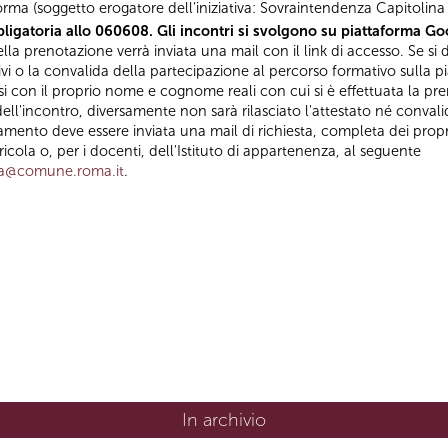
orma (soggetto erogatore dell’iniziativa: Sovraintendenza Capitolina a
ligatoria allo 060608. Gli incontri si svolgono su piattaforma Goo
la prenotazione verrà inviata una mail con il link di accesso. Se si d
ivi o la convalida della partecipazione al percorso formativo sulla p
con il proprio nome e cognome reali con cui si è effettuata la pre
ell'incontro, diversamente non sarà rilasciato l'attestato né convali
amento deve essere inviata una mail di richiesta, completa dei propri
ola o, per i docenti, dell'Istituto di appartenenza, al seguente
za@comune.roma.it
.
In archivio