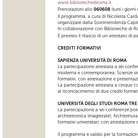
www.bibliotechediroma.it
Prenotazioni allo
060608
(tutti i giorn
Il programma, a cura di Nicoletta Card
organizzate dalla Sovrintendenza Capit
In collaborazione con Biblioteche di 
É previsto il rilascio di un attestato d
CREDITI FORMATIVI
SAPIENZA UNIVERSITÀ DI ROMA
La partecipazione attestata a sei confere
moderna e contemporanea; Scienze stor
formativi, con attestazione e presentaz
​La partecipazione attestata a cinque conf
al riconoscimento di due crediti formativ
UNIVERSITÀ DEGLI STUDI ROMA TRE
La partecipazione a sei conferenze potrà
architettonica (magistrale); Architettur
formativi universitari, con attestazione
Il programma è valido per la formazion