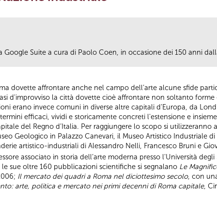
a Google Suite a cura di Paolo Coen, in occasione dei 150 anni da
a dovette affrontare anche nel campo dell’arte alcune sfide partico
uasi d'improvviso la città dovette cioè affrontare non soltanto form
ni erano invece comuni in diverse altre capitali d’Europa, da Londra
rmini efficaci, vividi e storicamente concreti l'estensione e insieme 
tale del Regno d’Italia. Per raggiungere lo scopo si utilizzeranno a
seo Geologico in Palazzo Canevari, il Museo Artistico Industriale di
derie artistico-industriali di Alessandro Nelli, Francesco Bruni e Giov
ssore associato in storia dell’arte moderna presso l'Università degli
le sue oltre 160 pubblicazioni scientifiche si segnalano
Le Magnific
 2006;
Il mercato dei quadri a Roma nel diciottesimo secolo
, con un
nto: arte, politica e mercato nei primi decenni di Roma capitale
, Ci