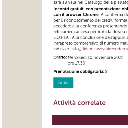
sarà attivata nel Catalogo della piattaf
Incontri gratuiti con prenotazione obb
con il browser Chrome
. A conferma del
per il riconoscimento dei crediti format
accedere alla conferenza presentandosi 
telecamera accesa per tutta la durata d
S.O.F.I.A . Alla conclusione dell’appunt
intrapreso comprensivo di numero matric
indirizzo:
info_didatticasovraintenden
Orario:
Mercoledì 10 novembre 2021
ore 17.30
Prenotazione obbligatoria:
Sì
Gratis
Attività correlate