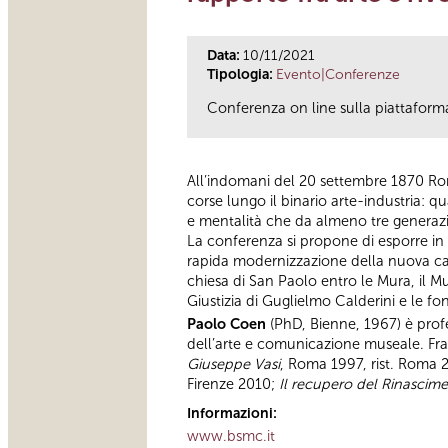
Data:
10/11/2021
Tipologia:
Evento|Conferenze
Conferenza on line sulla piattaform
All’indomani del 20 settembre 1870 Rom
corse lungo il binario arte-industria: q
e mentalità che da almeno tre generazio
La conferenza si propone di esporre in te
rapida modernizzazione della nuova capi
chiesa di San Paolo entro le Mura, il Mu
Giustizia di Guglielmo Calderini e le fon
Paolo Coen
(PhD, Bienne, 1967) è profe
dell’arte e comunicazione museale. Fra 
Giuseppe Vasi
, Roma 1997, rist. Roma
Firenze 2010;
Il recupero del Rinascime
Informazioni:
www.bsmc.it