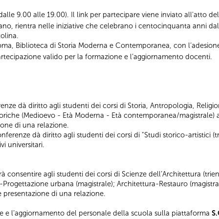
i dalle 9.00 alle 19.00). Il link per partecipare viene inviato all'atto d
ano, rientra nelle iniziative che celebrano i centocinquanta anni d
olina.
Roma, Biblioteca di Storia Moderna e Contemporanea, con l’adesion
i partecipazione valido per la formazione e l’aggiornamento docenti.
nze dà diritto agli studenti dei corsi di Storia, Antropologia, Religio
iche (Medioevo - Età Moderna - Età contemporanea/magistrale) al
ione di una relazione.
erenze dà diritto agli studenti dei corsi di "Studi storico-artistici (tr
i universitari.
 consentire agli studenti dei corsi di Scienze dell’Architettura (tri
a-Progettazione urbana (magistrale); Architettura-Restauro (magistral
 e presentazione di una relazione.
e e l’aggiornamento del personale della scuola sulla piattaforma
S.