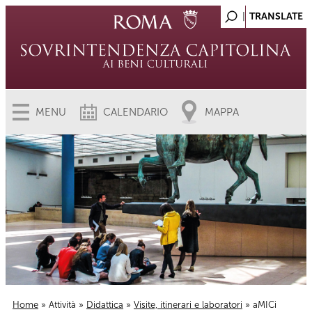
MENU
CALENDARIO
MAPPA
Home
»
Attività
»
Didattica
»
Visite, itinerari e laboratori
» aMICi