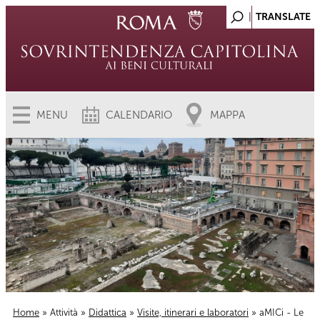
MENU
CALENDARIO
MAPPA
Home
»
Attività
»
Didattica
»
Visite, itinerari e laboratori
» aMICi - Le