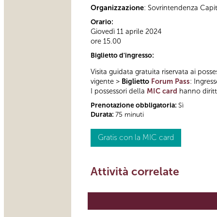
Organizzazione
: Sovrintendenza Capi
Orario:
Giovedì 11 aprile 2024
ore 15.00
Biglietto d'ingresso:
Visita guidata gratuita riservata ai posse
vigente >
Biglietto
Forum Pass
: Ingres
I possessori della
MIC card
hanno diritto
Prenotazione obbligatoria:
Sì
Durata:
75 minuti
Gratis con la MIC card
Attività correlate