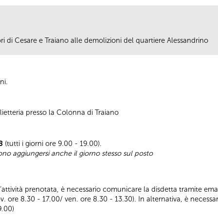
ri di Cesare e Traiano alle demolizioni del quartiere Alessandrino
ni.
ietteria presso la Colonna di Traiano
8
(tutti i giorni ore 9.00 - 19.00).
sono aggiungersi anche il giorno stesso sul posto
ll’attività prenotata, è necessario comunicare la disdetta tramite emai
ov. ore 8.30 - 17.00/ ven. ore 8.30 - 13.30). In alternativa, è nece
9.00)