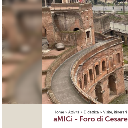
Home
»
Attività
»
Didattica
»
Visite, itinerar
aMICi - Foro di Cesare 
Tu sei qui