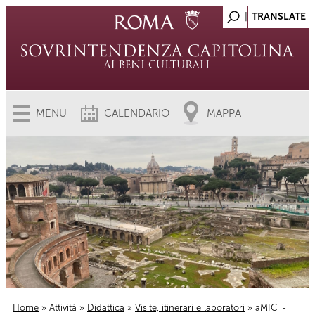
MENU
CALENDARIO
MAPPA
Home
»
Attività
»
Didattica
»
Visite, itinerari e laboratori
» aMICi -