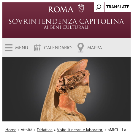
MENU
CALENDARIO
MAPPA
Home
»
Attività
»
Didattica
»
Visite, itinerari e laboratori
» aMICi - La