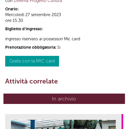
con
Zètema Progetto Cultura
Orario:
Mercoledì 27 settembre 2023
ore 15.30
Biglietto d'ingresso:
ingresso riservato ai possessori Mic card
Prenotazione obbligatoria:
Sì
Gratis con la MIC card
Attività correlate
In archivio