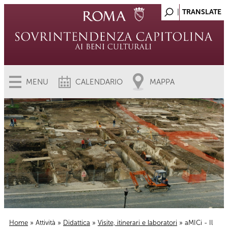
MENU
CALENDARIO
MAPPA
Home
»
Attività
»
Didattica
»
Visite, itinerari e laboratori
» aMICi - Il