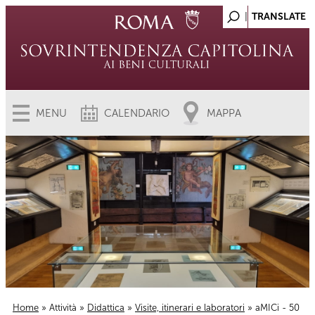
MENU
CALENDARIO
MAPPA
Home
»
Attività
»
Didattica
»
Visite, itinerari e laboratori
» aMICi - 50