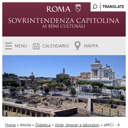
MENU
CALENDARIO
MAPPA
Home
»
Attività
»
Didattica
»
Visite, itinerari e laboratori
» aMICi - A