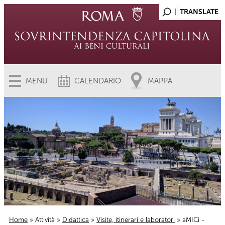
MENU
CALENDARIO
MAPPA
Home
»
Attività
»
Didattica
»
Visite, itinerari e laboratori
» aMICi -