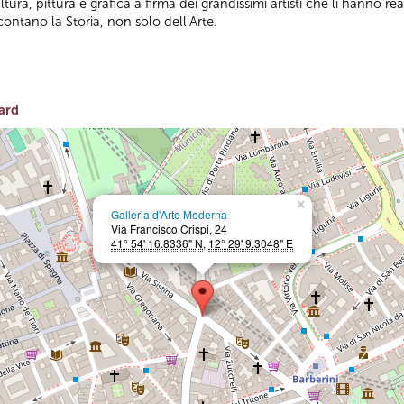
ra, pittura e grafica a firma dei grandissimi artisti che li hanno rea
ontano la Storia, non solo dell’Arte.
ard
×
Galleria d'Arte Moderna
Via Francisco Crispi, 24
41° 54' 16.8336" N
,
12° 29' 9.3048" E