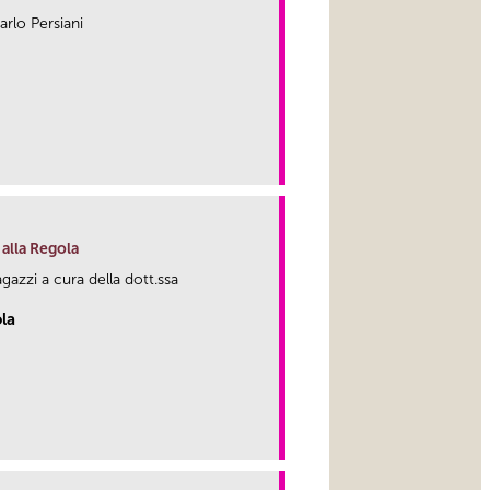
arlo Persiani
link
 alla Regola
agazzi a cura della dott.ssa
ola
link