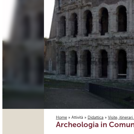
Home
»
Attività
»
Didattica
»
Visite, itinerar
Archeologia in Comu
Tu sei qui