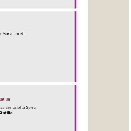
link
ia Maria Loreti
link
atilia
.ssa Simonetta Serra
tatilia