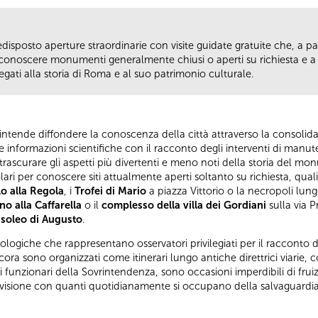
isposto aperture straordinarie con visite guidate gratuite che, a pa
di conoscere monumenti generalmente chiusi o aperti su richiesta e a 
gati alla storia di Roma e al suo patrimonio culturale.
intende diffondere la conoscenza della città attraverso la consolid
le informazioni scientifiche con il racconto degli interventi di manu
 trascurare gli aspetti più divertenti e meno noti della storia del m
lari per conoscere siti attualmente aperti soltanto su richiesta, quali
o alla Regola
, i
Trofei di Mario
a piazza Vittorio o la necropoli lung
no alla Caffarella
o il
complesso della villa dei Gordiani
sulla via P
soleo di Augusto
.
eologiche che rappresentano osservatori privilegiati per il racconto de
ncora sono organizzati come itinerari lungo antiche direttrici viarie,
 dai funzionari della Sovrintendenza, sono occasioni imperdibili di f
visione con quanti quotidianamente si occupano della salvaguardia 