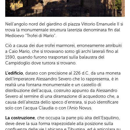
Nell'angolo nord del giardino di piazza Vittorio Emanuele II si
trova la monumentale struttura laterizia denominata fin dal
Medioevo "Trofei di Mario".
Ciò a causa dei due trofei marmorei, erroneamente attribuiti
a Caio Mario, che si trovavano sotto gli archi laterali fino al
1590, quando furono trasportati sulla balaustra del
Campidoglio dove tuttora si trovano.
L'edificio
, datato con precisione al 226 d.C. da una moneta
dell'Imperatore Alessandro Severo che lo rappresenta, è in
realtà una fontana monumentale e un castello di
distribuzione dell'acqua, costruito appunto da Alessandro
Severo al termine di una diramazione di acquedotto che, a
causa dell'altezza dello speco d'entrata, si può identificare
solo con l'acqua Claudia o con l'Anio Novus.
La costruzione
, che occupa la parte più alta dell'Esquilino,
deve deve la sua forma trapezoidale alla posizione sulla
confluenza delle vie Labicana e Tiburtina, ed è articolata su