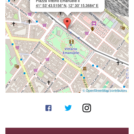
Piazza Vittorio Emanuele II
41° 53' 43.5156" N
,
12° 30' 15.3684" E
© OpenStreetMap contributors