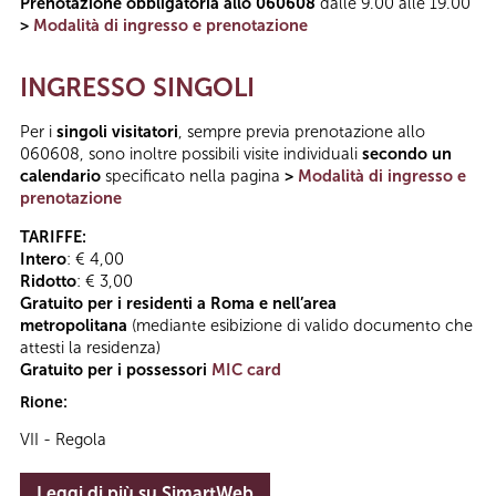
Prenotazione obbligatoria allo 060608
dalle 9.00 alle 19.00
>
Modalità di ingresso e prenotazione
INGRESSO SINGOLI
Per i
singoli visitatori
, sempre previa prenotazione allo
060608, sono inoltre possibili visite individuali
secondo un
calendario
specificato nella pagina
>
Modalità di ingresso e
prenotazione
TARIFFE:
Intero
: € 4,00
Ridotto
: € 3,00
Gratuito per i residenti a Roma e nell’area
metropolitana
(mediante esibizione di valido documento che
attesti la residenza)
Gratuito per i possessori
MIC card
Rione:
VII - Regola
Leggi di più su SimartWeb