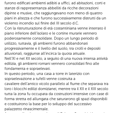
furono edificati ambienti adibiti a uffici, ad abitazioni, corti e
stanze di rappresentanza abbelliti da ricche decorazioni
dipinte e musive, che raggiungevano non meno di quattro
piani in altezza e che furono successivamente distrutti da un
violento incendio sul finire del III secolo d.C.
Con la ristrutturazione di età costantiniana venne interrato il
piano inferiore dell’isolato e le cortine murarie vennero
poderosamente consolidate. Dopo un lungo periodo di
utilizzo, tuttavia, gli ambienti furono abbandonati
progressivamente e il livello del suolo, tra crolli e depositi
alluvionali, raggiunse all'incirca la quota attuale.
Nell'XI e nel XII secolo, a seguito di una nuova intensa attività
edilizia, gli ambienti romani vennero consolidati fino alle
fondamenta e sopraelevati.
In questo periodo, una casa a torre in laterizio con
sopraelevazione a tufelli venne costruita a
cavaliere dell’antico vicolo parallelo al fiume che separava tra
loro i blocchi edilizi domizianei, mentre tra il XII e il XIII secolo
tutta la zona fu occupata da costruzioni intensive con case di
forma stretta ed allungata che saturarono gli spazi disponibili
e costituirono la base per lo sviluppo del successivo
palazzetto rinascimentale.