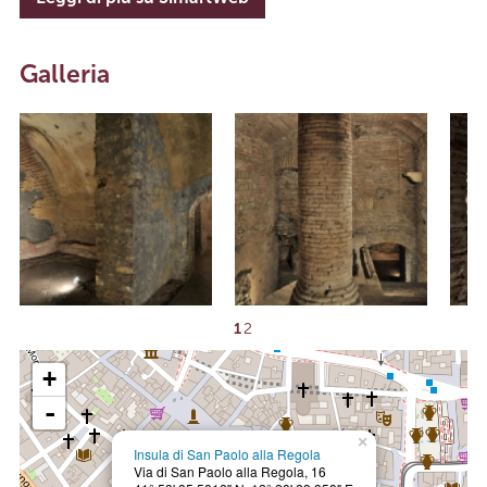
Galleria
1
2
+
-
×
Insula di San Paolo alla Regola
Via di San Paolo alla Regola, 16