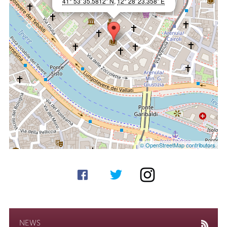
41° 53' 35.5812" N
,
12° 28' 23.358" E
© OpenStreetMap contributors
NEWS