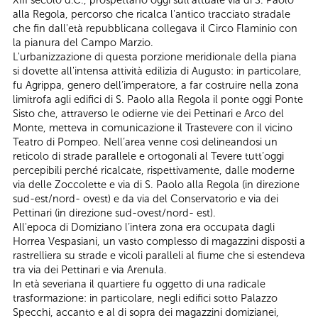
XIII secolo d.C., prospettano oggi sull’attuale via di S. Paolo
alla Regola, percorso che ricalca l'antico tracciato stradale
che fin dall'età repubblicana collegava il Circo Flaminio con
la pianura del Campo Marzio.
L'urbanizzazione di questa porzione meridionale della piana
si dovette all'intensa attività edilizia di Augusto: in particolare,
fu Agrippa, genero dell’imperatore, a far costruire nella zona
limitrofa agli edifici di S. Paolo alla Regola il ponte oggi Ponte
Sisto che, attraverso le odierne vie dei Pettinari e Arco del
Monte, metteva in comunicazione il Trastevere con il vicino
Teatro di Pompeo. Nell’area venne così delineandosi un
reticolo di strade parallele e ortogonali al Tevere tutt’oggi
percepibili perché ricalcate, rispettivamente, dalle moderne
via delle Zoccolette e via di S. Paolo alla Regola (in direzione
sud-est/nord- ovest) e da via del Conservatorio e via dei
Pettinari (in direzione sud-ovest/nord- est).
All'epoca di Domiziano l’intera zona era occupata dagli
Horrea Vespasiani, un vasto complesso di magazzini disposti a
rastrelliera su strade e vicoli paralleli al fiume che si estendeva
tra via dei Pettinari e via Arenula.
In età severiana il quartiere fu oggetto di una radicale
trasformazione: in particolare, negli edifici sotto Palazzo
Specchi, accanto e al di sopra dei magazzini domizianei,