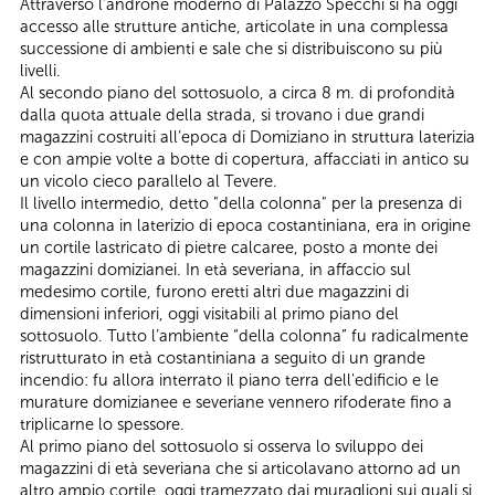
Attraverso l’androne moderno di Palazzo Specchi si ha oggi
accesso alle strutture antiche, articolate in una complessa
successione di ambienti e sale che si distribuiscono su più
livelli.
Al secondo piano del sottosuolo, a circa 8 m. di profondità
dalla quota attuale della strada, si trovano i due grandi
magazzini costruiti all’epoca di Domiziano in struttura laterizia
e con ampie volte a botte di copertura, affacciati in antico su
un vicolo cieco parallelo al Tevere.
Il livello intermedio, detto "della colonna" per la presenza di
una colonna in laterizio di epoca costantiniana, era in origine
un cortile lastricato di pietre calcaree, posto a monte dei
magazzini domizianei. In età severiana, in affaccio sul
medesimo cortile, furono eretti altri due magazzini di
dimensioni inferiori, oggi visitabili al primo piano del
sottosuolo. Tutto l’ambiente “della colonna” fu radicalmente
ristrutturato in età costantiniana a seguito di un grande
incendio: fu allora interrato il piano terra dell'edificio e le
murature domizianee e severiane vennero rifoderate fino a
triplicarne lo spessore.
Al primo piano del sottosuolo si osserva lo sviluppo dei
magazzini di età severiana che si articolavano attorno ad un
altro ampio cortile, oggi tramezzato dai muraglioni sui quali si