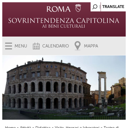
MENU
CALENDARIO
MAPPA
Home
»
Attività
»
Didattica
»
Visite, itinerari e laboratori
» Teatro di