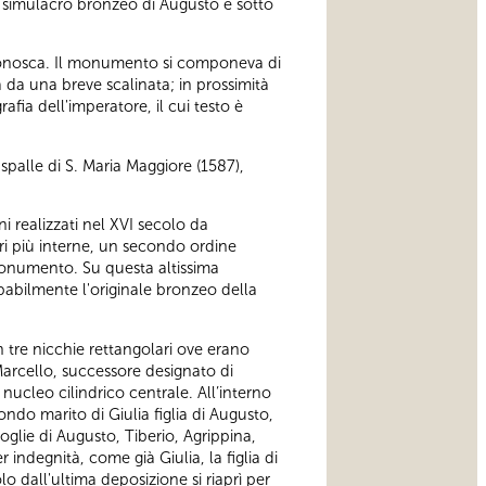
 il simulacro bronzeo di Augusto e sotto
i conosca. Il monumento si componeva di
a da una breve scalinata; in prossimità
rafia dell'imperatore, il cui testo è
e spalle di S. Maria Maggiore (1587),
i realizzati nel XVI secolo da
ri più interne, un secondo ordine
 monumento. Su questa altissima
obabilmente l'originale bronzeo della
on tre nicchie rettangolari ove erano
o Marcello, successore designato di
ucleo cilindrico centrale. All’interno
ndo marito di Giulia figlia di Augusto,
glie di Augusto, Tiberio, Agrippina,
ndegnità, come già Giulia, la figlia di
 dall'ultima deposizione si riaprì per