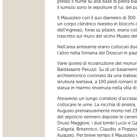
presso il fiume su alta base di pietra b
il tumulo sono le sepolture di lui, dei 
Il Mausoleo con il suo diametro di 300
un corpo cilindrico rivestito in blocchi
dell’ingresso, forse su pilastri, erano c
trascritto sul muro del vicino Museo del
Nell’area antistante erano collocati due 
l’altro nella fontana dei Dioscuri in pia
Varie ipotesi di ricostruzione del monum
Baldassarre Peruzzi. Su di un basament
architettonico coronato da una trabeazi
struttura svettava, a 100 piedi romani d
statua in marmo rinvenuta nella villa di
Attraverso un lungo corridoio d'accesso
collocate le urne. La nicchia di sinistra
Augusto prematuramente morto nel 23 a.C
del sepolcro vennero deposte le ceneri 
Druso Maggiore, i due bimbi Lucio e Gai
Caligola, Britannico, Claudio, e Poppea
Augusto. Per breve tempo il Mausoleo os