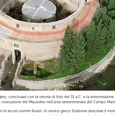
itto, conclusasi con la vittoria di Azio del 31 a.C. e la sottomissio
la costruzione del Mausoleo nell’area settentrionale del Campo Mar
i di alcuni uomini illustri, lo storico greco Strabone descrisse i