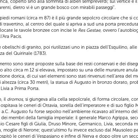
ianca, coperto sino alla sommità di alberi sempreverdi; sul vertice è
parenti, dietro vi è un grande bosco con mirabili passeggi".
 piedi romani (circa m 87) è il più grande sepolcro circolare che s
 di travertino, al centro del quale si apriva a sud una porta precedut
ollocate le tavole bronzee con incise le
Res Gestae
, ovvero l'autobiog
l'Ara Pacis.
obelischi di granito, poi riutilizzati uno in piazza dell'Esquilino, all
zza del Quirinale (1783).
ento sono state proposte sulla base dei resti conservati e dei disegn
o alto circa m 12 si elevava, impostato su una delle murature anula
one dorica, di cui vari elementi sono stati rinvenuti nell’area del
i altezza (circa 30 metri), la statua di Augusto in bronzo dorato, pr
 Livia a Prima Porta.
, il
dromos
, si giungeva alla cella sepolcrale, di forma circolare, c
, ospitava le ceneri di Ottavia, sorella dell’imperatore e di suo figli
. Augusto fu forse sepolto nell'ambiente ricavato all'interno del n
dei membri della famiglia imperiale: il generale Marco Agrippa, seco
o Cesare figli di Giulia, Druso Minore, Germanico, Livia, seconda mo
, moglie di Nerone; quest'ultimo fu invece escluso dal Mausoleo per i
pitò le ceneri di Vespasiano e infine di Nerva e dopo oltre un secolo