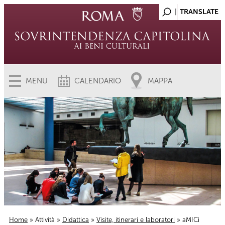
MENU
CALENDARIO
MAPPA
Home
»
Attività
»
Didattica
»
Visite, itinerari e laboratori
» aMICi