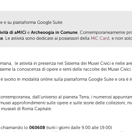
he e su piattaforma Google Suite
vità di aMICi
e
Archeoogia in Comune
. Contemporaneamente pro
te
. Le attività sono dedicate ai possessori della
MiC Card
, e non solo
ana, le attività in presenza nel Sistema dei Musei Civici e nelle a
nsieme la conoscenza di opere e temi delle raccolte dei Musei Civici
è svolto in modalità online sulla piattaforma Google Suite e ora è i
rte contemporanea, dall’universo al pianeta Terra, i numerosi appuntam
 musei approfondimenti sulle opere e sulle storie delle collezioni, m
i museali di Roma Capitale.
si chiamando lo
060608
(tutti i giorni dalle 9.00 alle 19.00)