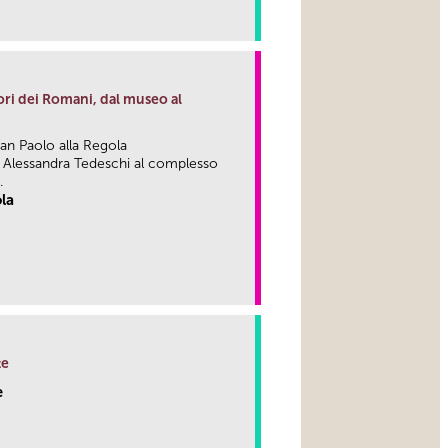
link
ri dei Romani, dal museo al
an Paolo alla Regola
di Alessandra Tedeschi al complesso
.
ola
link
te
e