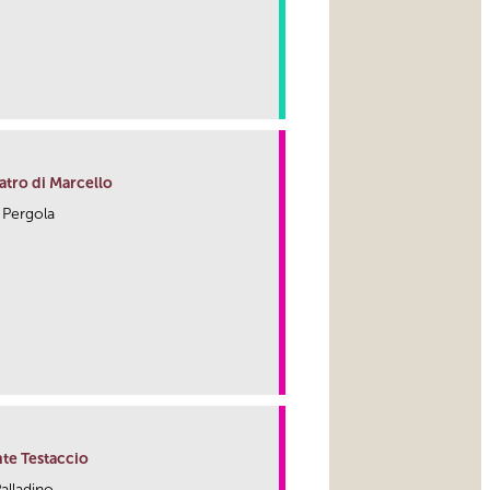
link
atro di Marcello
a Pergola
link
te Testaccio
Palladino