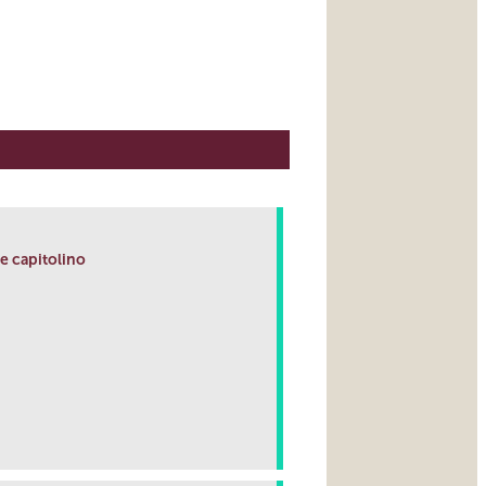
lle capitolino
link