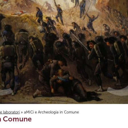
i e laboratori
» aMICi e Archeologia in Comune
in Comune