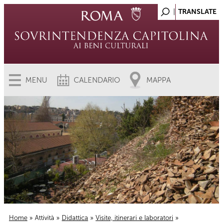
MENU
CALENDARIO
MAPPA
Home
»
Attività
»
Didattica
»
Visite, itinerari e laboratori
»