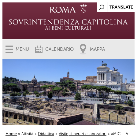
MENU
CALENDARIO
MAPPA
Home
»
Attività
»
Didattica
»
Visite, itinerari e laboratori
» aMICi - A