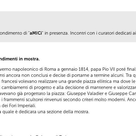
ondimento di "
aMICi
" in presenza. Incontri con i curatori dedicati a
ndimenti in mostra.
verno napoleonico di Roma a gennaio 1814, papa Pio VII poté finalme
enti ancora non conclusi e decise di portarne a termine alcuni. Tra q
i francesi volevano realizzare una grande piazza ellittica ma dove l
 cambiamenti di progetto e alla decisione di mantenere e valorizzar
e avevano già progettato la piazza: Giuseppe Valadier e Giuseppe Ca
 frammenti scultorei rinvenuti secondo criteri molto moderni. Ancora 
 dei Fori Imperiali.
lla quale è dedicata una sezione della mostra.