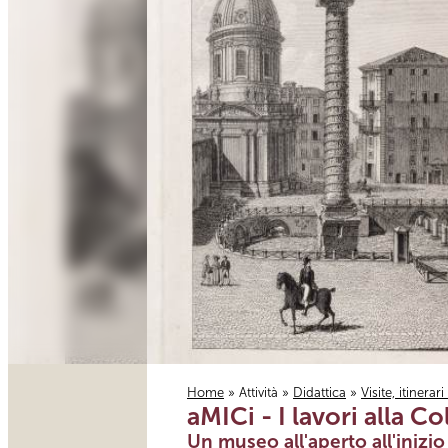
Home
»
Attività
»
Didattica
»
Visite, itinerar
aMICi - I lavori alla Co
Tu sei qui
Un museo all'aperto all'inizi