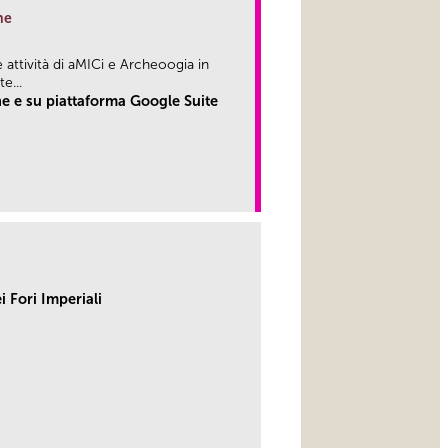
ne
attività di aMICi e Archeoogia in
...
e e su piattaforma Google Suite
link
 Fori Imperiali
link