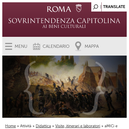
MENU
CALENDARIO
MAPPA
Home
»
Attività
»
Didattica
»
Visite, itinerari e laboratori
» aMICi e