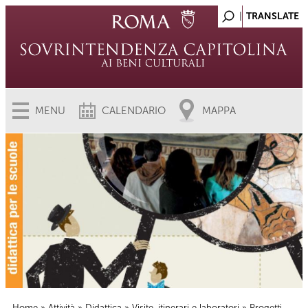
MENU
CALENDARIO
MAPPA
Home
»
Attività
»
Didattica
»
Visite, itinerari e laboratori
» Progetti