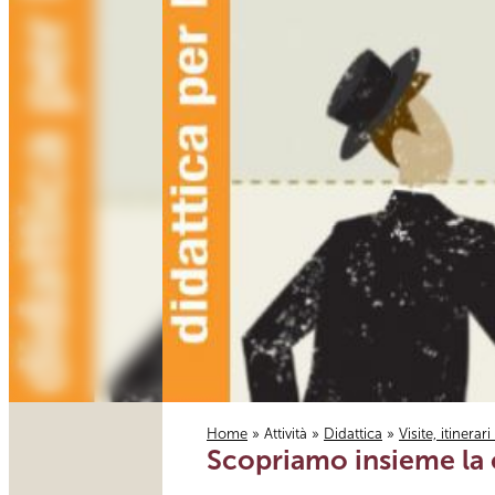
Home
»
Attività
»
Didattica
»
Visite, itinerar
Scopriamo insieme la c
Tu sei qui