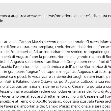
’epoca augustea attraverso la trasformazione della città, divenuta c
do.
sull’area del Campo Marzio settentrionale e centrale. Si tratta infatti
asto di Roma restaurata, ampliata, rivoluzionata dall’azione riformatr
eo dei Fori Imperiali. Ad un inquadramento storico-topografico gener
 La città di Augusto” con la presentazione della grande mappa di Ro
ittà di Augusto sulla ripresa satellitare di Google permette infatti di
chio l’estensione della città antica e dell’azione riformatrice di A
hi, in gran parte “segnati” da toponimi legati ad Augusto e ai suoi …p
ratica è possibile visualizzare l’insieme dei luoghi determinanti pe
 infatti il Palatino (dove Ottaviano, poi Augusto, collocò la sua res
ano la cui trasformazione, insieme al Foro di Cesare, fu portata a
lessandrina, è possibile vedere comodamente l’area del Foro di Augu
livo Argentario per affacciarsi direttamente sul Foro di Cesare e sul
cello e al Tempio di Apollo Sosiano, dove sarà illustrata l’area archeo
e l’area più importante del Campo Marzio meridionale e sarà possibile 