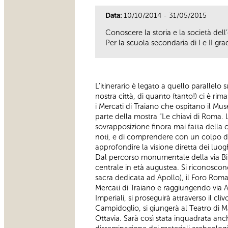
Data:
10/10/2014 - 31/05/2015
Conoscere la storia e la società dell
Per la scuola secondaria di I e II gra
L’itinerario è legato a quello parallelo 
nostra città, di quanto (tanto!) ci è rim
i Mercati di Traiano che ospitano il Mus
parte della mostra “Le chiavi di Roma.
sovrapposizione finora mai fatta della c
noti, e di comprendere con un colpo d’oc
approfondire la visione diretta dei luog
Dal percorso monumentale della via Bibe
centrale in età augustea. Si riconoscono
sacra dedicata ad Apollo), il Foro Rom
Mercati di Traiano e raggiungendo via A
Imperiali, si proseguirà attraverso il c
Campidoglio, si giungerà al Teatro di Mar
Ottavia. Sarà così stata inquadrata anch