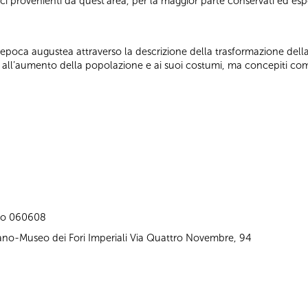
ci provenienti da quest’area, per la maggior parte conservati ed e
l’epoca augustea attraverso la descrizione della trasformazione della
i all’aumento della popolazione e ai suoi costumi, ma concepiti co
allo 060608
raiano-Museo dei Fori Imperiali Via Quattro Novembre, 94