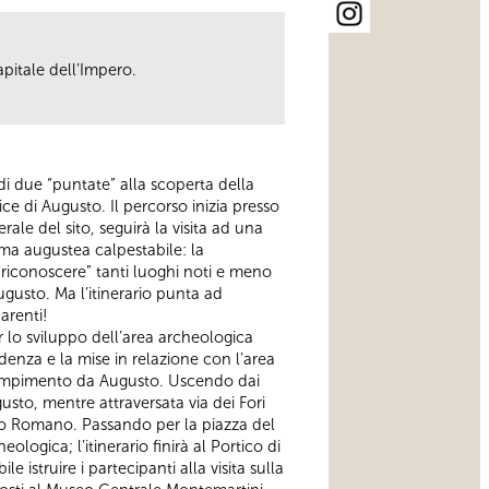
apitale dell’Impero.
 di due “puntate” alla scoperta della
ice di Augusto. Il percorso inizia presso
ale del sito, seguirà la visita ad una
ma augustea calpestabile: la
 “riconoscere” tanti luoghi noti e meno
ugusto. Ma l’itinerario punta ad
arenti!
r lo sviluppo dell’area archeologica
idenza e la mise in relazione con l’area
 compimento da Augusto. Uscendo dai
sto, mentre attraversata via dei Fori
 Foro Romano. Passando per la piazza del
logica; l’itinerario finirà al Portico di
istruire i partecipanti alla visita sulla