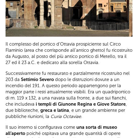
Il complesso del portico d'Ottavia prospiciente sul Circo
Flaminio (area che corrisponde all'antico ghetto) fu ricostruito
da Augusto, al posto del più antico portico di Metello, tra il
27 ed il 23 a.C. e dedicato alla sorella Ottavia.
Successivamente fu restaurato e parzialmente ricostruito nel
203 da
Settimio Severo
dopo le distruzioni dovute a un
incendio del 191. A questo periodo appartengono per la
maggior parte i resti attualmente visibili. Era un quadriportico
di m. 119 x 132, a una navata sulla fronte, a due sui fianchi,
che includeva
i templi di Giunone Regina e Giove Statore
,
due biblioteche,
greca e latina
, e un grande ambiente per
pubbliche riunioni, la
Curia Octaviae
.
Il suo interno si configurava come
una sorta di museo
all’aperto
poiché ospitava una grande quantità di opere