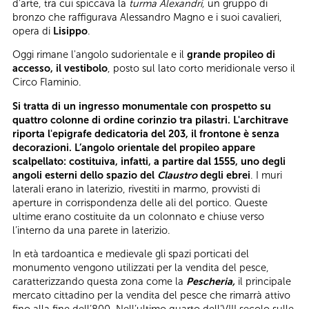
d’arte, tra cui spiccava la
turma Alexandri,
un gruppo di
bronzo che raffigurava Alessandro Magno e i suoi cavalieri,
opera di
Lisippo
.
Oggi rimane l'angolo sudorientale e il
grande propileo di
accesso, il vestibolo
, posto sul lato corto meridionale verso il
Circo Flaminio.
Si tratta di un ingresso monumentale con prospetto su
quattro colonne di ordine corinzio tra pilastri. L'architrave
riporta l'epigrafe dedicatoria del 203, il frontone è senza
decorazioni. L’angolo orientale del propileo appare
scalpellato: costituiva, infatti, a partire dal 1555, uno degli
angoli esterni dello spazio del
Claustro
degli ebrei
. I muri
laterali erano in laterizio, rivestiti in marmo, provvisti di
aperture in corrispondenza delle ali del portico. Queste
ultime erano costituite da un colonnato e chiuse verso
l’interno da una parete in laterizio.
In età tardoantica e medievale gli spazi porticati del
monumento vengono utilizzati per la vendita del pesce,
caratterizzando questa zona come la
Pescheria,
il principale
mercato cittadino per la vendita del pesce che rimarrà attivo