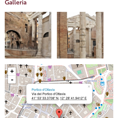
Galleria
+
-
×
Portico d'Ottavia
Via del Portico d'Ottavia
41° 53' 33.3708" N
,
12° 28' 41.9412" E