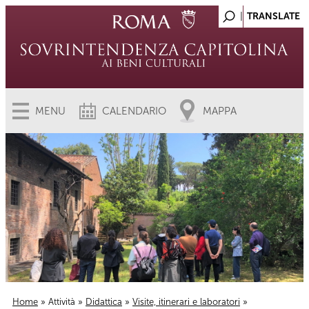
MENU
CALENDARIO
MAPPA
Home
»
Attività
»
Didattica
»
Visite, itinerari e laboratori
»