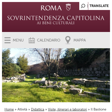
MENU
CALENDARIO
MAPPA
Home
»
Attività
»
Didattica
»
Visite, itinerari e laboratori
» Il Bastione