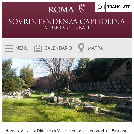
MENU
CALENDARIO
MAPPA
Home
»
Attività
»
Didattica
»
Visite, itinerari e laboratori
» Il Bastione