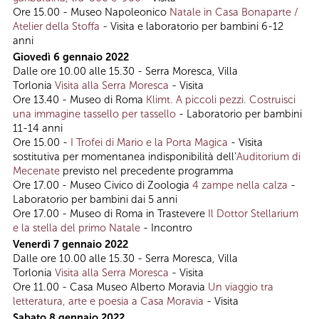
Ore 15.00 - Museo Napoleonico
Natale in Casa Bonaparte /
Atelier della Stoffa
- Visita e laboratorio per bambini 6-12
anni
Giovedì 6 gennaio 2022
Dalle ore 10.00 alle 15.30 - Serra Moresca, Villa
Torlonia
Visita alla Serra Moresca
- Visita
Ore 13.40 - Museo di Roma
Klimt. A piccoli pezzi. Costruisci
una immagine tassello per tassello
- Laboratorio per bambini
11-14 anni
Ore 15.00 -
I Trofei di Mario e la Porta Magica
- Visita
sostitutiva per momentanea indisponibilità dell’
Auditorium di
Mecenate
previsto nel precedente programma
Ore 17.00 - Museo Civico di Zoologia
4 zampe nella calza
-
Laboratorio per bambini dai 5 anni
Ore 17.00 - Museo di Roma in Trastevere
Il Dottor Stellarium
e la stella del primo Natale
- Incontro
Venerdì 7 gennaio 2022
Dalle ore 10.00 alle 15.30 - Serra Moresca, Villa
Torlonia
Visita alla Serra Moresca
- Visita
Ore 11.00 - Casa Museo Alberto Moravia
Un viaggio tra
letteratura, arte e poesia a Casa Moravia
- Visita
Sabato 8 gennaio 2022