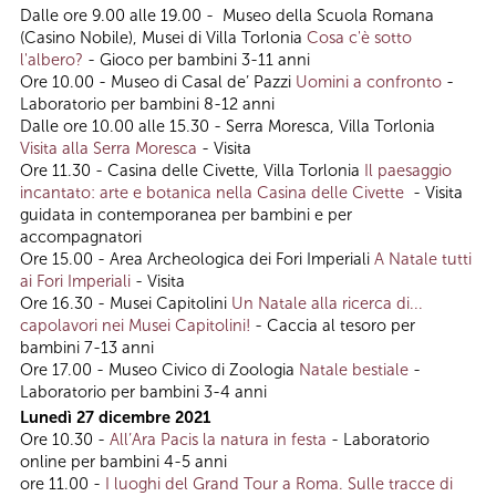
Dalle ore 9.00 alle 19.00 - Museo della Scuola Romana
(Casino Nobile), Musei di Villa Torlonia
Cosa c'è sotto
l'albero?
- Gioco per bambini 3-11 anni
Ore 10.00 - Museo di Casal de’ Pazzi
Uomini a confronto
-
Laboratorio per bambini 8-12 anni
Dalle ore 10.00 alle 15.30 - Serra Moresca, Villa Torlonia
Visita alla Serra Moresca
- Visita
Ore 11.30 - Casina delle Civette, Villa Torlonia
Il paesaggio
incantato: arte e botanica nella Casina delle Civette
- Visita
guidata in contemporanea per bambini e per
accompagnatori
Ore 15.00 - Area Archeologica dei Fori Imperiali
A Natale tutti
ai Fori Imperiali
- Visita
Ore 16.30 - Musei Capitolini
Un Natale alla ricerca di...
capolavori nei Musei Capitolini!
- Caccia al tesoro per
bambini 7-13 anni
Ore 17.00 - Museo Civico di Zoologia
Natale bestiale
-
Laboratorio per bambini 3-4 anni
Lunedì 27 dicembre 2021
Ore 10.30 -
All’Ara Pacis la natura in festa
- Laboratorio
online per bambini 4-5 anni
ore 11.00 -
I luoghi del Grand Tour a Roma. Sulle tracce di