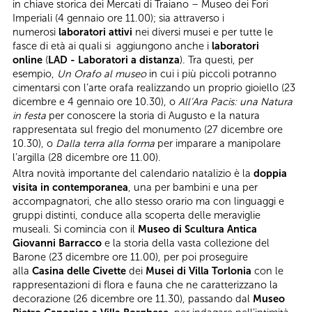
in chiave storica dei Mercati di Traiano – Museo dei Fori
Imperiali (4 gennaio ore 11.00); sia attraverso i
numerosi
laboratori attivi
nei diversi musei e per tutte le
fasce di età ai quali si aggiungono anche i
laboratori
online
(
LAD - Laboratori a distanza
). Tra questi, per
esempio,
Un Orafo al museo
in cui i più piccoli potranno
cimentarsi con l’arte orafa realizzando un proprio gioiello (23
dicembre e 4 gennaio ore 10.30), o
All’Ara Pacis: una Natura
in festa
per conoscere la storia di Augusto e la natura
rappresentata sul fregio del monumento (27 dicembre ore
10.30), o
Dalla terra alla forma
per imparare a manipolare
l’argilla (28 dicembre ore 11.00).
Altra novità importante del calendario natalizio è la
doppia
visita in contemporanea
, una per bambini e una per
accompagnatori, che allo stesso orario ma con linguaggi e
gruppi distinti, conduce alla scoperta delle meraviglie
museali. Si comincia con il
Museo di Scultura Antica
Giovanni Barracco
e la storia della vasta collezione del
Barone (23 dicembre ore 11.00), per poi proseguire
alla
Casina delle Civette
dei
Musei di Villa Torlonia
con le
rappresentazioni di flora e fauna che ne caratterizzano la
decorazione (26 dicembre ore 11.30), passando dal
Museo