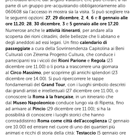
parte di un gruppo pre-acquistando obbligatoriamente allo
060608 sia l’accesso in mostra sia la visita. Si può scegliere tra
le seguenti opzioni:
27
,
29 dicembre
,
2
,
4
,
6
e
8 gennaio alle
ore 11.20
;
28
,
30 dicembre
,
3
e
5 gennaio alle ore 17.20
.
Numerose anche le
attività itineranti
, per andare alla
scoperta dei rioni cittadini, delle bellezze che li abitano e
degli aneddoti ad essi legati. Un fitto
calendario di
passeggiate
a cura della Sovrintendenza Capitolina ai Beni
Culturali con Zètema Progetto Cultura, che conduce i
partecipanti tra i vicoli dei
Rioni Parione
e
Regola
(23
dicembre ore 11.00) o li porta a trascorrere una giornata
al
Circo Massimo
, per scoprirne gli antichi splendori (23
dicembre ore 14.00). Si può ripercorrere le tappe
fondamentali del
Grand Tour
, con i luoghi simbolo descritti
dai grandi artisti e intellettuali (27 dicembre ore 11.00), o
conoscere la
Roma à la française
, in un itinerario che
dal
Museo Napoleonico
conduce lungo via di Ripetta, fino
ad arrivare al
Pincio
(29 dicembre ore 11.00); si ha la
possibilità di conoscere i luoghi storici che hanno
contraddistinto
Roma come città dell’accoglienza
(2 gennaio
ore 10.00) ed entrare nel cuore di uno dei quartieri più
animati e ricchi di storia della città:
Testaccio
(5 gennaio ore