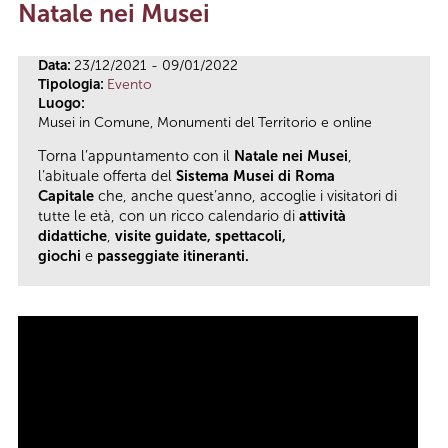
Natale nei Musei
Tu sei qui
Data:
23/12/2021 - 09/01/2022
Tipologia:
Evento
Luogo:
Musei in Comune, Monumenti del Territorio e online
Torna l’appuntamento con il
Natale nei Musei
,
l’abituale offerta del
Sistema Musei di Roma
Capitale
che, anche quest’anno, accoglie i visitatori di
tutte le età, con un ricco calendario di
attività
didattiche
,
visite guidate, spettacoli,
giochi
e
passeggiate itineranti.