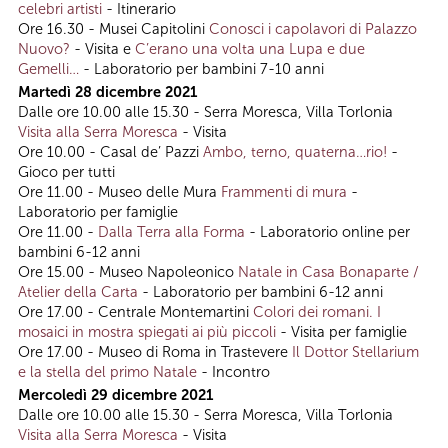
celebri artisti
- Itinerario
Ore 16.30 - Musei Capitolini
Conosci i capolavori di Palazzo
Nuovo?
- Visita e
C’erano una volta una Lupa e due
Gemelli…
- Laboratorio per bambini 7-10 anni
Martedì 28 dicembre 2021
Dalle ore 10.00 alle 15.30 - Serra Moresca, Villa Torlonia
Visita alla Serra Moresca
- Visita
Ore 10.00 - Casal de’ Pazzi
Ambo, terno, quaterna…rio!
-
Gioco per tutti
Ore 11.00 - Museo delle Mura
Frammenti di mura
-
Laboratorio per famiglie
Ore 11.00 -
Dalla Terra alla Forma
- Laboratorio online per
bambini 6-12 anni
Ore 15.00 - Museo Napoleonico
Natale in Casa Bonaparte /
Atelier della Carta
- Laboratorio per bambini 6-12 anni
Ore 17.00 - Centrale Montemartini
Colori dei romani. I
mosaici in mostra spiegati ai più piccoli
- Visita per famiglie
Ore 17.00 - Museo di Roma in Trastevere
Il Dottor Stellarium
e la stella del primo Natale
- Incontro
Mercoledì 29 dicembre 2021
Dalle ore 10.00 alle 15.30 - Serra Moresca, Villa Torlonia
Visita alla Serra Moresca
- Visita