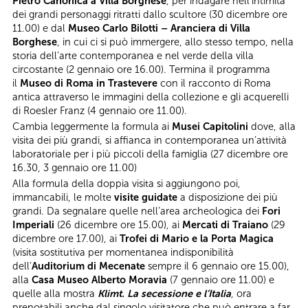
Pietro Canonica a Villa Borghese
, per indagare nell’intimità
dei grandi personaggi ritratti dallo scultore (30 dicembre ore
11.00) e dal
Museo Carlo Bilotti – Aranciera di Villa
Borghese
, in cui ci si può immergere, allo stesso tempo, nella
storia dell’arte contemporanea e nel verde della villa
circostante (2 gennaio ore 16.00). Termina il programma
il
Museo di Roma in Trastevere
con il racconto di Roma
antica attraverso le immagini della collezione e gli acquerelli
di Roesler Franz (4 gennaio ore 11.00).
Cambia leggermente la formula ai
Musei Capitolini
dove, alla
visita dei più grandi, si affianca in contemporanea un’attività
laboratoriale per i più piccoli della famiglia (27 dicembre ore
16.30, 3 gennaio ore 11.00)
Alla formula della doppia visita si aggiungono poi,
immancabili, le molte
visite guidate
a disposizione dei più
grandi. Da segnalare quelle nell’area archeologica dei
Fori
Imperiali
(26 dicembre ore 15.00), ai
Mercati di Traiano
(29
dicembre ore 17.00), ai
Trofei di Mario e la Porta Magica
(visita sostitutiva per momentanea indisponibilità
dell’
Auditorium di Mecenate
sempre il 6 gennaio ore 15.00),
alla
Casa
Museo Alberto Moravia
(7 gennaio ore 11.00) e
quelle alla mostra
Klimt. La secessione e l’Italia
, ora
prenotabili anche dal singolo visitatore che può entrare a far