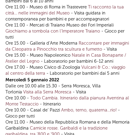
bambini dai 6 ai 10 anni
Ore 11.00 - Museo di Roma in Trastevere
Ti racconto la tua
città… nelle immagini del Museo
- Visita guidata in
contemporanea per bambini e per accompagnatori
Ore 11.00 - Mercati di Traiano Museo dei Fori Imperiali
Giochiamo a tombola con l'Imperatore Traiano
- Gioco per
tutti
Ore 15.00 - Galleria d’Arte Moderna
Raccontare per immagini
da Cleopatra a Pinocchio tra scultura e fumetto
- Visita
Ore 15.00 - Museo Napoleonico
Natale in Casa Bonaparte /
Atelier del Legno
- Laboratorio per bambini 6-12 anni
Ore 17.00 - Museo Civico di Zoologia
Vulcani & Co.: viaggio
al centro della terra
- Laboratorio per bambini dai 5 anni
Mercoledì 5 gennaio 2022
Dalle ore 10.00 alle 15.30 - Serra Moresca, Villa
Torlonia
Visita alla Serra Moresca
- Visita
Ore 10.00 -
Todo Cambia. Itinerario dalla pianura Aventina al
Monte Testaccio
- Itinerario
Ore 10.00 - Casal de’ Pazzi
Ambo, terno, quaterna…rio!
-
Gioco per tutti
Ore 11.00 - Museo della Repubblica Romana e della Memoria
Garibaldina
Camicie rosse. Garibaldi e la tradizione
garibaldina, tra ‘800 e ‘900
- Visita