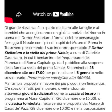
Di grande rilevanza è lo spazio dedicato alle famiglie e ai
bambini che accoglieranno con gioia la notizia del ritorno in
scena del Dottor Stellarium. L’ormai celebre personaggio
festeggia il Natale con i piccoli ospiti del Museo di Roma in
Trastevere presentando il suo incontro spettacolo
Il Dottor
Stellarium e la stella del primo Natale
, a cura di Gabriele
Catanzaro, in cui il beniamino dei frequentatori del
Planetario di Roma Capitale guida il pubblico alla scoperta
della famosa stella del primo Natale. Si comincia il
28
dicembre alle ore 17.00
per poi replicare il
6 gennaio
nello
stesso orario.
Prenotazione consigliata allo 060608
.
Ma l’ampia proposta in favore dei più piccoli non finisce qui.
C'è spazio, infatti, per imparare, divertendosi, sia
attraverso
giochi tradizionali
come la
caccia al tesoro
in
programma ai Musei Capitolini (26 dicembre ore 16.30), o
la
classica tombolata
, nella versione proposta dal Museo di
Casal de’ Pazzi (28 dicembre ore 10.00) e nella trasposizione