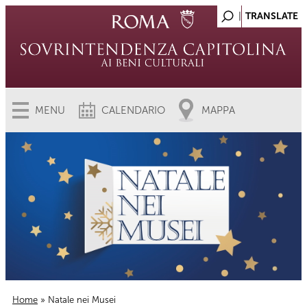
MENU
CALENDARIO
MAPPA
Home
» Natale nei Musei