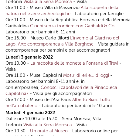
Torlonia
Visita alla Serra Moresca
- Visita
Ore 11.00 - Museo Villa di Massenzio
Alla scoperta della
natura nelle aree archeologiche
- Laboratorio per famiglie
Ore 11.00 - Museo della Repubblica Romana e della Memoria
Garibaldina
Giochi senza frontiere con Garibaldi & Co.
-
Laboratorio per bambini 6-11 anni
Ore 16.00 - Museo Carlo Bilotti
L’inverno al Giardino del
Lago. Arte contemporanea a Villa Borghese
- Visita guidata in
contemporanea per bambini e per accompagnatori
Lunedì 3 gennaio 2022
Ore 10.00 -
La raccolta delle monete a Fontana di Trevi
-
Visita
Ore 11.00 - Musei Capitolini
Mostri di ieri e... di oggi
-
Laboratorio per bambini 8-11 anni e, in
contemporanea,
Conosci i capolavori della Pinacoteca
Capitolina?
- Visita per gli accompagnatori
Ore 17.00 - Museo dell’Ara Pacis
Alberto Biasi. Tuffo
nell'arcobaleno
- Laboratorio per bambini 5-10 anni
Martedì 4 gennaio 2022
Dalle ore 10.00 alle 15.30 - Serra Moresca, Villa
Torlonia
Visita alla Serra Moresca
- Visita
Ore 10.30 -
Un orafo al Museo
- Laboratorio online
per