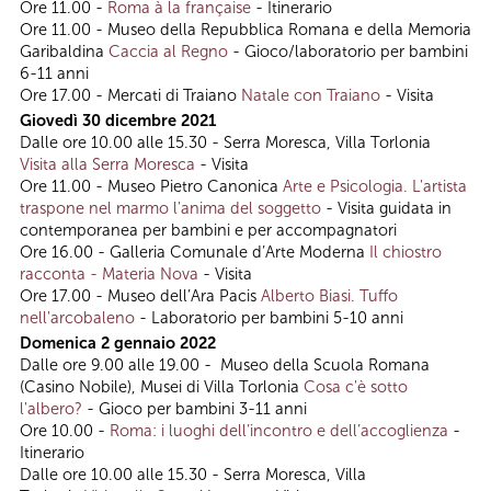
Ore 11.00 -
Roma à la française
- Itinerario
Ore 11.00 - Museo della Repubblica Romana e della Memoria
Garibaldina
Caccia al Regno
- Gioco/laboratorio per bambini
6-11 anni
Ore 17.00 - Mercati di Traiano
Natale con Traiano
- Visita
Giovedì 30 dicembre 2021
Dalle ore 10.00 alle 15.30 - Serra Moresca, Villa Torlonia
Visita alla Serra Moresca
- Visita
Ore 11.00 - Museo Pietro Canonica
Arte e Psicologia. L'artista
traspone nel marmo l'anima del soggetto
- Visita guidata in
contemporanea per bambini e per accompagnatori
Ore 16.00 - Galleria Comunale d’Arte Moderna
Il chiostro
racconta - Materia Nova
- Visita
Ore 17.00 - Museo dell’Ara Pacis
Alberto Biasi. Tuffo
nell'arcobaleno
- Laboratorio per bambini 5-10 anni
Domenica 2 gennaio 2022
Dalle ore 9.00 alle 19.00 - Museo della Scuola Romana
(Casino Nobile), Musei di Villa Torlonia
Cosa c'è sotto
l'albero?
- Gioco per bambini 3-11 anni
Ore 10.00 -
Roma: i luoghi dell’incontro e dell’accoglienza
-
Itinerario
Dalle ore 10.00 alle 15.30 - Serra Moresca, Villa