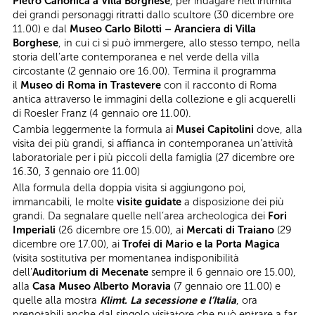
Pietro Canonica a Villa Borghese
, per indagare nell’intimità
dei grandi personaggi ritratti dallo scultore (30 dicembre ore
11.00) e dal
Museo Carlo Bilotti – Aranciera di Villa
Borghese
, in cui ci si può immergere, allo stesso tempo, nella
storia dell’arte contemporanea e nel verde della villa
circostante (2 gennaio ore 16.00). Termina il programma
il
Museo di Roma in Trastevere
con il racconto di Roma
antica attraverso le immagini della collezione e gli acquerelli
di Roesler Franz (4 gennaio ore 11.00).
Cambia leggermente la formula ai
Musei Capitolini
dove, alla
visita dei più grandi, si affianca in contemporanea un’attività
laboratoriale per i più piccoli della famiglia (27 dicembre ore
16.30, 3 gennaio ore 11.00)
Alla formula della doppia visita si aggiungono poi,
immancabili, le molte
visite guidate
a disposizione dei più
grandi. Da segnalare quelle nell’area archeologica dei
Fori
Imperiali
(26 dicembre ore 15.00), ai
Mercati di Traiano
(29
dicembre ore 17.00), ai
Trofei di Mario e la Porta Magica
(visita sostitutiva per momentanea indisponibilità
dell’
Auditorium di Mecenate
sempre il 6 gennaio ore 15.00),
alla
Casa
Museo Alberto Moravia
(7 gennaio ore 11.00) e
quelle alla mostra
Klimt. La secessione e l’Italia
, ora
prenotabili anche dal singolo visitatore che può entrare a far