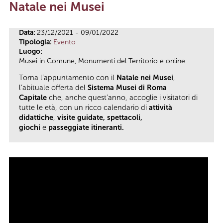
Natale nei Musei
Tu sei qui
Data:
23/12/2021 - 09/01/2022
Tipologia:
Evento
Luogo:
Musei in Comune, Monumenti del Territorio e online
Torna l’appuntamento con il
Natale nei Musei
,
l’abituale offerta del
Sistema Musei di Roma
Capitale
che, anche quest’anno, accoglie i visitatori di
tutte le età, con un ricco calendario di
attività
didattiche
,
visite guidate, spettacoli,
giochi
e
passeggiate itineranti.