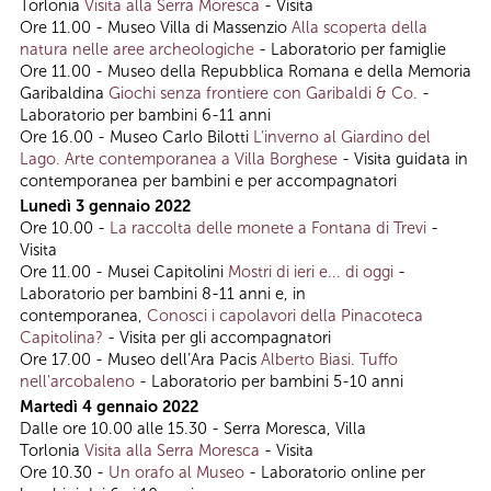
Torlonia
Visita alla Serra Moresca
- Visita
Ore 11.00 - Museo Villa di Massenzio
Alla scoperta della
natura nelle aree archeologiche
- Laboratorio per famiglie
Ore 11.00 - Museo della Repubblica Romana e della Memoria
Garibaldina
Giochi senza frontiere con Garibaldi & Co.
-
Laboratorio per bambini 6-11 anni
Ore 16.00 - Museo Carlo Bilotti
L’inverno al Giardino del
Lago. Arte contemporanea a Villa Borghese
- Visita guidata in
contemporanea per bambini e per accompagnatori
Lunedì 3 gennaio 2022
Ore 10.00 -
La raccolta delle monete a Fontana di Trevi
-
Visita
Ore 11.00 - Musei Capitolini
Mostri di ieri e... di oggi
-
Laboratorio per bambini 8-11 anni e, in
contemporanea,
Conosci i capolavori della Pinacoteca
Capitolina?
- Visita per gli accompagnatori
Ore 17.00 - Museo dell’Ara Pacis
Alberto Biasi. Tuffo
nell'arcobaleno
- Laboratorio per bambini 5-10 anni
Martedì 4 gennaio 2022
Dalle ore 10.00 alle 15.30 - Serra Moresca, Villa
Torlonia
Visita alla Serra Moresca
- Visita
Ore 10.30 -
Un orafo al Museo
- Laboratorio online
per