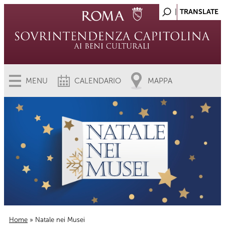
MENU
CALENDARIO
MAPPA
Home
» Natale nei Musei