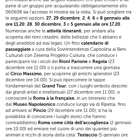
parte di un gruppo pre-acquistando obbligatoriamente allo
060608 sia l’accesso in mostra sia la visita. Si può scegliere tra
le seguenti opzioni:
27
,
29 dicembre
,
2
,
4
,
6
e
8 gennaio alle
ore 11.20
;
28
,
30 dicembre
,
3
e
5 gennaio alle ore 17.20
.
Numerose anche le
attività itineranti
, per andare alla
scoperta dei rioni cittadini, delle bellezze che li abitano e
degli aneddoti ad essi legati. Un fitto
calendario di
passeggiate
a cura della Sovrintendenza Capitolina ai Beni
Culturali con Zètema Progetto Cultura, che conduce i
partecipanti tra i vicoli dei
Rioni Parione
e
Regola
(23
dicembre ore 11.00) o li porta a trascorrere una giornata
al
Circo Massimo
, per scoprirne gli antichi splendori (23
dicembre ore 14.00). Si può ripercorrere le tappe
fondamentali del
Grand Tour
, con i luoghi simbolo descritti
dai grandi artisti e intellettuali (27 dicembre ore 11.00), o
conoscere la
Roma à la française
, in un itinerario che
dal
Museo Napoleonico
conduce lungo via di Ripetta, fino
ad arrivare al
Pincio
(29 dicembre ore 11.00); si ha la
possibilità di conoscere i luoghi storici che hanno
contraddistinto
Roma come città dell’accoglienza
(2 gennaio
ore 10.00) ed entrare nel cuore di uno dei quartieri più
animati e ricchi di storia della città:
Testaccio
(5 gennaio ore