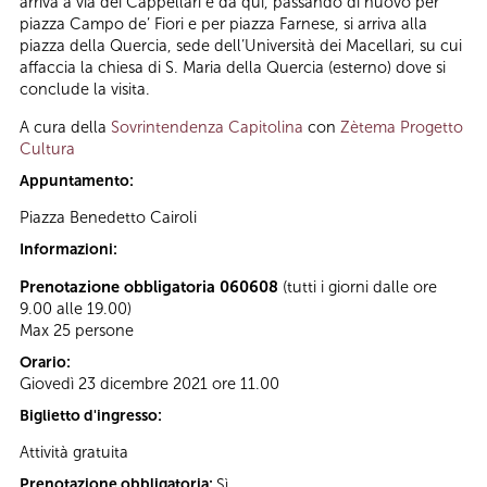
arriva a via dei Cappellari e da qui, passando di nuovo per
piazza Campo de’ Fiori e per piazza Farnese, si arriva alla
piazza della Quercia, sede dell’Università dei Macellari, su cui
affaccia la chiesa di S. Maria della Quercia (esterno) dove si
conclude la visita.
A cura della
Sovrintendenza Capitolina
con
Zètema Progetto
Cultura
Appuntamento:
Piazza Benedetto Cairoli
Informazioni:
Prenotazione obbligatoria 060608
(tutti i giorni dalle ore
9.00 alle 19.00)
Max 25 persone
Orario:
Giovedì 23 dicembre 2021 ore 11.00
Biglietto d'ingresso:
Attività gratuita
Prenotazione obbligatoria:
Sì