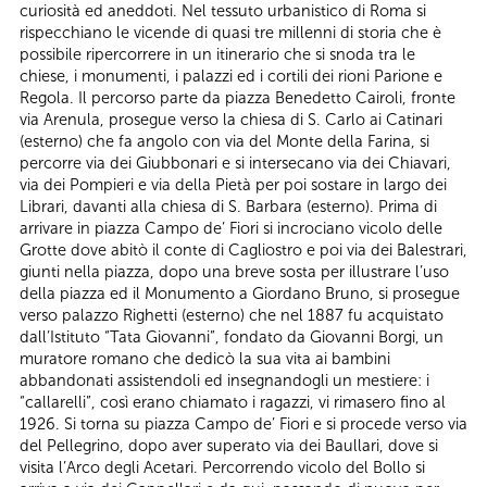
curiosità ed aneddoti. Nel tessuto urbanistico di Roma si
rispecchiano le vicende di quasi tre millenni di storia che è
possibile ripercorrere in un itinerario che si snoda tra le
chiese, i monumenti, i palazzi ed i cortili dei rioni Parione e
Regola. Il percorso parte da piazza Benedetto Cairoli, fronte
via Arenula, prosegue verso la chiesa di S. Carlo ai Catinari
(esterno) che fa angolo con via del Monte della Farina, si
percorre via dei Giubbonari e si intersecano via dei Chiavari,
via dei Pompieri e via della Pietà per poi sostare in largo dei
Librari, davanti alla chiesa di S. Barbara (esterno). Prima di
arrivare in piazza Campo de’ Fiori si incrociano vicolo delle
Grotte dove abitò il conte di Cagliostro e poi via dei Balestrari,
giunti nella piazza, dopo una breve sosta per illustrare l’uso
della piazza ed il Monumento a Giordano Bruno, si prosegue
verso palazzo Righetti (esterno) che nel 1887 fu acquistato
dall’Istituto “Tata Giovanni”, fondato da Giovanni Borgi, un
muratore romano che dedicò la sua vita ai bambini
abbandonati assistendoli ed insegnandogli un mestiere: i
“callarelli”, così erano chiamato i ragazzi, vi rimasero fino al
1926. Si torna su piazza Campo de’ Fiori e si procede verso via
del Pellegrino, dopo aver superato via dei Baullari, dove si
visita l’Arco degli Acetari. Percorrendo vicolo del Bollo si